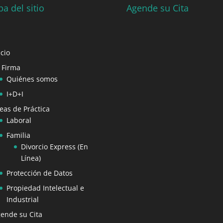
a del sitio
Agende su Cita
icio
 Firma
Quiénes somos
I+D+I
eas de Práctica
Laboral
Familia
Divorcio Express (En
Línea)
Protección de Datos
Propiedad Intelectual e
Industrial
ende su Cita