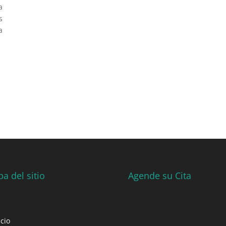
a
s
a
a del sitio
Agende su Cita
icio