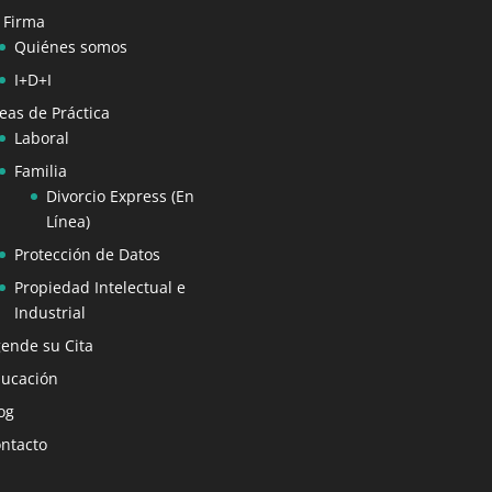
 Firma
Quiénes somos
I+D+I
eas de Práctica
Laboral
Familia
Divorcio Express (En
Línea)
Protección de Datos
Propiedad Intelectual e
Industrial
ende su Cita
ucación
og
ntacto