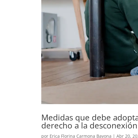
Medidas que debe adoptar
derecho a la desconexión
por
Erica Florina Carmona Bayona
|
Abr 20, 2