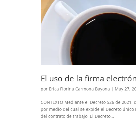
El uso de la firma electró
por
Erica Florina Carmona Bayona
|
May 27, 2
CONTEXTO Mediante el Decreto 526 de 2021, de
por medio del cual se expide el Decreto único 
del contrato de trabajo. El Decreto...