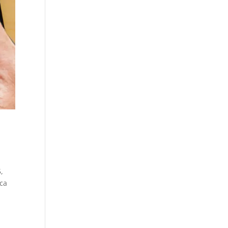
,
ica