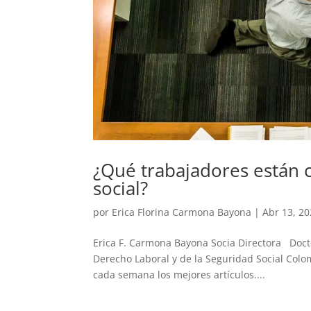
¿Qué trabajadores están c
social?
por
Erica Florina Carmona Bayona
|
Abr 13, 2
Erica F. Carmona Bayona Socia Directora Docto
Derecho Laboral y de la Seguridad Social Colom
cada semana los mejores artículos....