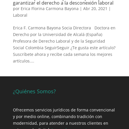
garantizar el derecho a la desconexión laboral
por
Erica Florina Carmona Bayona
|
Abr 20, 2021
|
Laboral
Erica F. Carmona Bayona Socia Directora Doctora en
Derecho por la Universidad de Alcalá (España)
Profesora de Derecho Laboral y de la Seguridad
Social Colombia SeguirSeguir ¿Te gusta este artículo?
Suscríbete ahora y recibe cada semana los mejores
artículos....
¿Quiénes Somos?
Ofrecemos servicios jurídicos de forma convencional
y por medio online, combinando tradición con
modernidad, para atender a nuestros clientes en